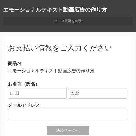
エモーショナルテキスト動画広告の作り方
エモーショナルテキスト動画広告の作り方動画講座へようこそ！
コース概要を表示
《ベーシック講座》は、 3ヶ月全3回のコースになっています。
本講座が始まる前に、まずはセクション０の『はじめに』をご覧くださ
い。
お支払い情報をご入力ください
商品名
エモーショナルテキスト動画広告の作り方
お名前（氏名）
メールアドレス