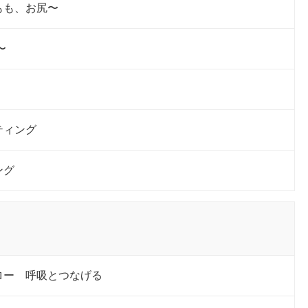
もも、お尻〜
〜
ティング
ング
ロー 呼吸とつなげる