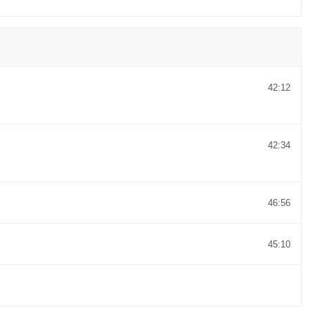
42:12
42:34
46:56
45:10