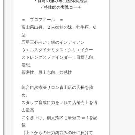
・首肩の痛み専門整体院経営
・整体師の実践コーチ
＝ プロフィール ＝
富山県出身、２人姉妹の妹、牡牛座、O
型
五星三心占い：銀のインディアン
ウエルスダイナミクス：クリエイター
ストレングスファインダー：目標志向、
着想、
親密性、最上志向、共感性
統合自然療法サロン青山店の店長を務
め、
スタッフ育成に力をいれて店舗売上を過
去最高
に引き上げ、個人指名も最短でno.1を記
録
（上下からの圧力鍋並みの圧に負けて