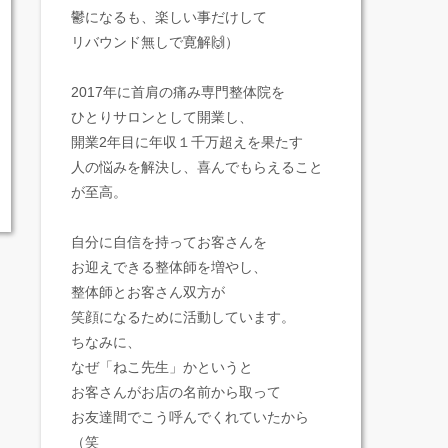
鬱になるも、楽しい事だけして
リバウンド無しで寛解🙌）
2017年に首肩の痛み専門整体院を
ひとりサロンとして開業し、
開業2年目に年収１千万超えを果たす
人の悩みを解決し、喜んでもらえること
が至高。
自分に自信を持ってお客さんを
お迎えできる整体師を増やし、
整体師とお客さん双方が
笑顔になるために活動しています。
ちなみに、
なぜ「ねこ先生」かというと
お客さんがお店の名前から取って
お友達間でこう呼んでくれていたから
（笑