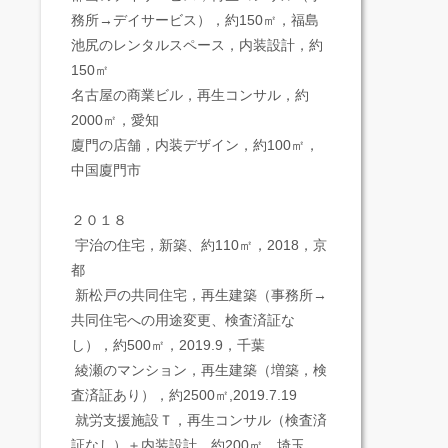
務所→デイサービス），約150㎡，福島
池尻のレンタルスペース，内装設計，約
150㎡
名古屋の商業ビル，再生コンサル，約
2000㎡，愛知
​廈門の店舗，内装デザイン，約100㎡，
中国廈門市
２０１８
宇治の住宅，新築、約110㎡，2018，京
都
新松戸の共同住宅，再生建築（事務所→
共同住宅への用途変更、検査済証な
し），約500㎡，2019.9，千葉
綾瀬のマンション，再生建築（増築，検
査済証あり），約2500㎡,2019.7.19
就労支援施設Ｔ，再生コンサル（検査済
証なし）＋内装設計，約200㎡，埼玉