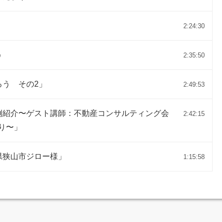
2:24:30
う
2:35:50
ろう その2」
2:49:53
例紹介〜ゲスト講師：不動産コンサルティング会
2:42:15
り〜」
県狭山市ジロー様」
1:15:58