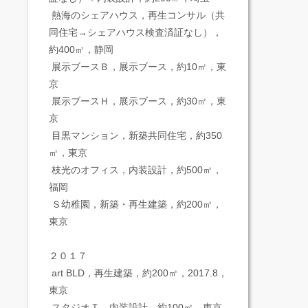
熱海のシェアハウス，再生コンサル（共
同住宅→シェアハウス検査済証なし），
約400㎡，静岡
展示ブースＢ，展示ブース，約10㎡，東
京
展示ブースＨ，展示ブース，約30㎡，東
京
目黒マンション，新築共同住宅，約350
㎡，東京
枝光のオフィス，内装設計，約500㎡，
福岡
Ｓ幼稚園，新築・再生建築，約200㎡，
東京
２０１７
art BLD，再生建築，約200㎡，2017.8，
東京
スタジオＴ，内装設計、約100㎡，東京